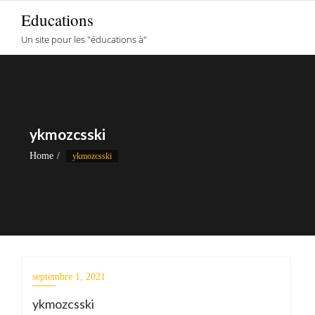
Skip
Educations
to
Un site pour les "éducations à"
content
ykmozcsski
Home
ykmozcsski
septembre 1, 2021
ykmozcsski