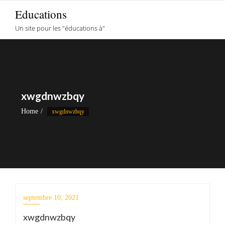
Skip
Educations
to
Un site pour les "éducations à"
content
xwgdnwzbqy
Home
xwgdnwzbqy
septembre 10, 2021
xwgdnwzbqy