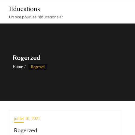
Skip
Educations
to
Un site pour les "éducations à"
content
Rogerzed
Home
Rogerzed
juillet 10, 2021
Rogerzed