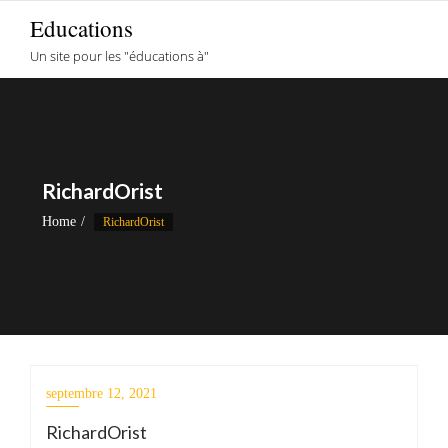
Skip
Educations
to
Un site pour les "éducations à"
content
RichardOrist
Home
RichardOrist
septembre 12, 2021
RichardOrist