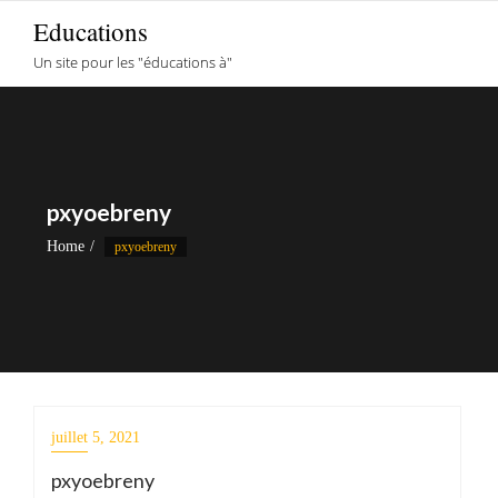
Skip
Educations
to
Un site pour les "éducations à"
content
pxyoebreny
Home
pxyoebreny
juillet 5, 2021
pxyoebreny