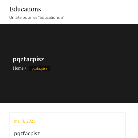
Skip
Educations
to
Un site pour les "éducations à"
content
pqzfacpisz
Home
pqzfacpisz
mai 4, 2021
pqzfacpisz