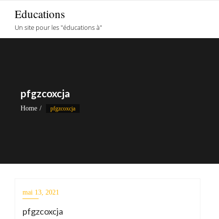
Skip
Educations
to
Un site pour les "éducations à"
content
pfgzcoxcja
Home
pfgzcoxcja
mai 13, 2021
pfgzcoxcja