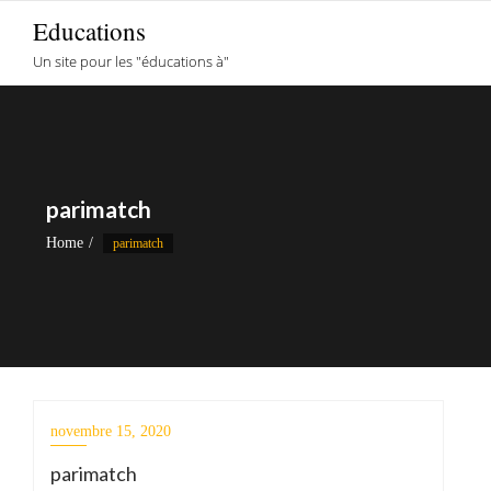
Skip
Educations
to
Un site pour les "éducations à"
content
parimatch
Home
parimatch
novembre 15, 2020
parimatch