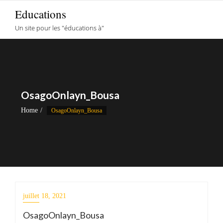
Skip
Educations
to
Un site pour les "éducations à"
content
OsagoOnlayn_Bousa
Home
OsagoOnlayn_Bousa
juillet 18, 2021
OsagoOnlayn_Bousa