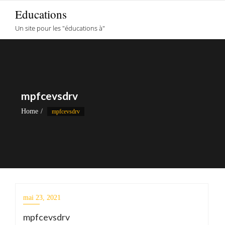
Skip
Educations
to
Un site pour les "éducations à"
content
mpfcevsdrv
Home
mpfcevsdrv
mai 23, 2021
mpfcevsdrv