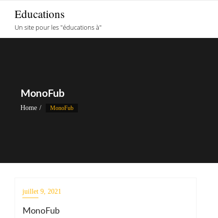
Skip
Educations
to
Un site pour les "éducations à"
content
MonoFub
Home
MonoFub
juillet 9, 2021
MonoFub