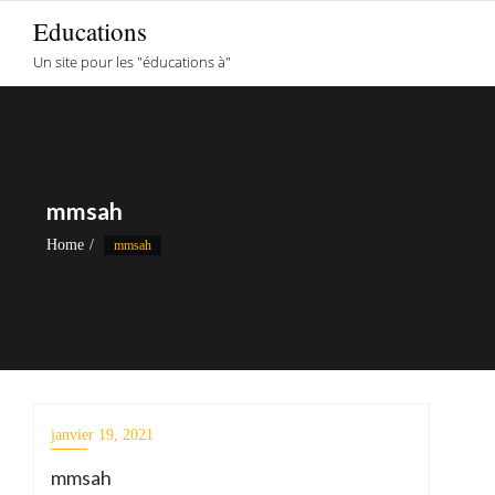
Skip
Educations
to
Un site pour les "éducations à"
content
mmsah
Home
mmsah
janvier 19, 2021
mmsah