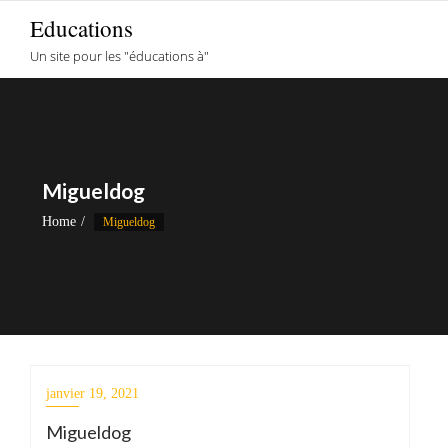
Skip
Educations
to
Un site pour les "éducations à"
content
Migueldog
Home
Migueldog
janvier 19, 2021
Migueldog