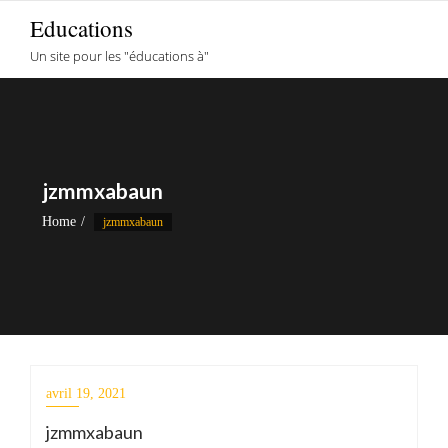
Skip
Educations
to
Un site pour les "éducations à"
content
jzmmxabaun
Home
jzmmxabaun
avril 19, 2021
jzmmxabaun