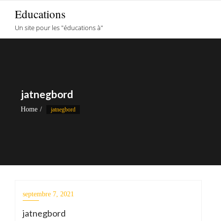
Skip
Educations
to
Un site pour les "éducations à"
content
jatnegbord
Home
jatnegbord
septembre 7, 2021
jatnegbord