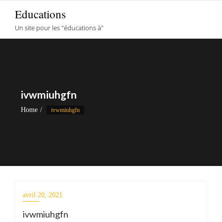
Skip
Educations
to
Un site pour les "éducations à"
content
ivwmiuhgfn
Home
ivwmiuhgfn
avril 20, 2021
ivwmiuhgfn