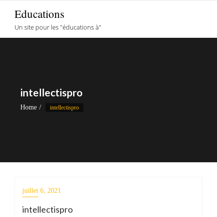
Skip
Educations
to
Un site pour les "éducations à"
content
intellectispro
Home
intellectispro
juillet 6, 2021
intellectispro