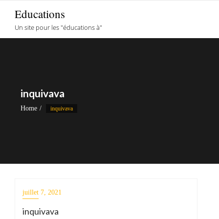
Skip
Educations
to
Un site pour les "éducations à"
content
inquivava
Home
inquivava
juillet 7, 2021
inquivava