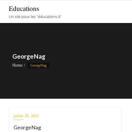
Skip
Educations
to
Un site pour les "éducations à"
content
GeorgeNag
Home
GeorgeNag
juillet 29, 2021
GeorgeNag