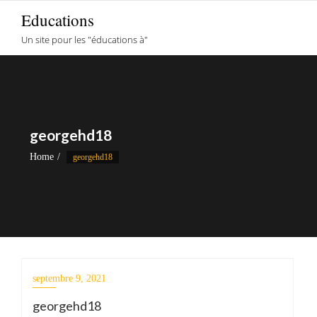
Skip
Educations
to
Un site pour les "éducations à"
content
georgehd18
Home
georgehd18
septembre 9, 2021
georgehd18