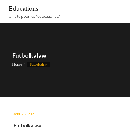
Skip
Educations
to
Un site pour les "éducations à"
content
Futbolkalaw
Home
Futbolkalaw
août 25, 2021
Futbolkalaw