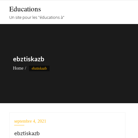
Skip
Educations
to
Un site pour les "éducations à"
content
ebztiskazb
Home
ebztiskazb
septembre 4, 2021
ebztiskazb