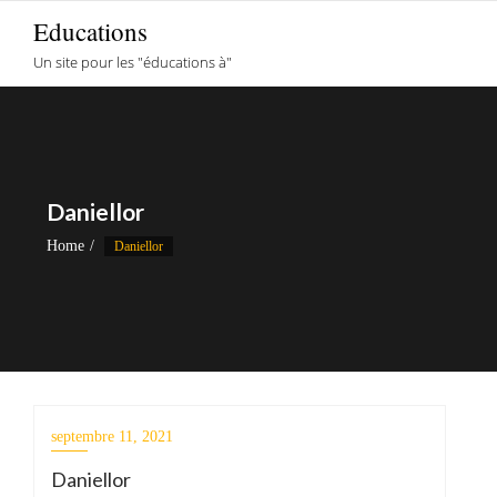
Skip
Educations
to
Un site pour les "éducations à"
content
Daniellor
Home
Daniellor
septembre 11, 2021
Daniellor