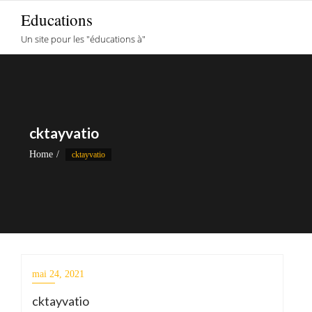
Skip
Educations
to
Un site pour les "éducations à"
content
cktayvatio
Home
cktayvatio
mai 24, 2021
cktayvatio