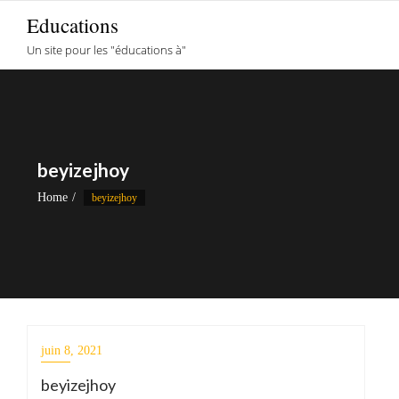
Skip
Educations
to
Un site pour les "éducations à"
content
beyizejhoy
Home
beyizejhoy
juin 8, 2021
beyizejhoy