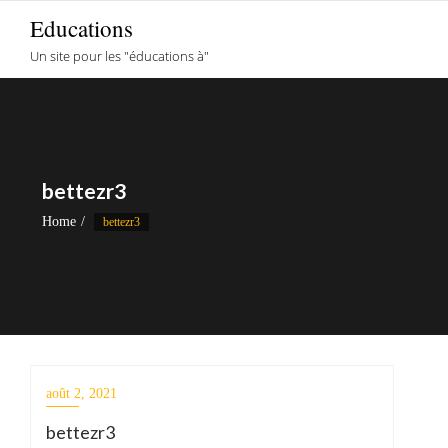
Skip
Educations
to
Un site pour les "éducations à"
content
bettezr3
Home
bettezr3
août 2, 2021
bettezr3