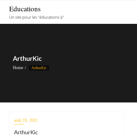
Skip
Educations
to
Un site pour les "éducations à"
content
ArthurKic
Home
ArthurKic
août 19, 2021
ArthurKic