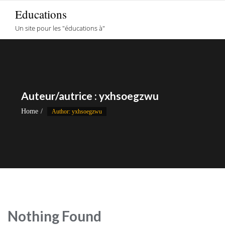
Skip
Educations
to
Un site pour les "éducations à"
content
Auteur/autrice :
yxhsoegzwu
Home
Author: yxhsoegzwu
Nothing Found