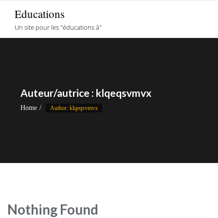
Skip
Educations
to
Un site pour les "éducations à"
content
Auteur/autrice :
klqeqsvmvx
Home
Author: klqeqsvmvx
Nothing Found