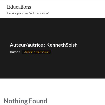
Skip
Educations
to
Un site pour les "éducations à"
content
Auteur/autrice :
KennethSoish
Home
Author: KennethSoish
Nothing Found