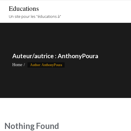
Skip
Educations
to
Un site pour les "éducations à"
content
Auteur/autrice :
AnthonyPoura
Home
Author: AnthonyPoura
Nothing Found