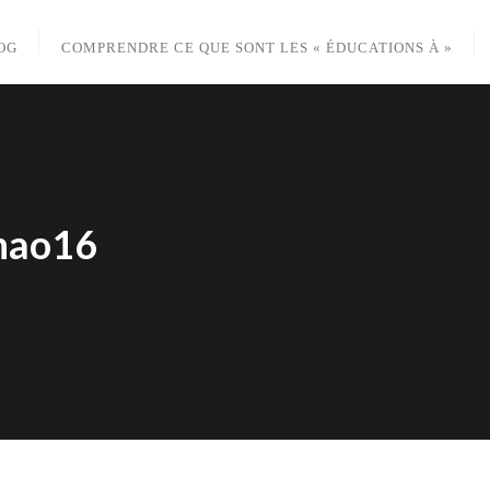
OG
COMPRENDRE CE QUE SONT LES « ÉDUCATIONS À »
enao16