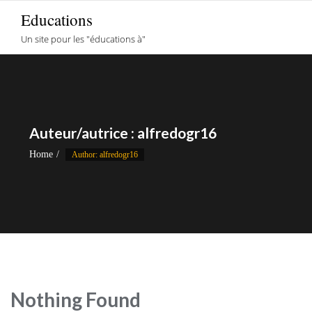
Skip
Educations
to
Un site pour les "éducations à"
content
Auteur/autrice :
alfredogr16
Home
Author: alfredogr16
Nothing Found