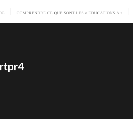
OG
COMPRENDRE CE QUE SONT LES « ÉDUCATIONS À »
rtpr4