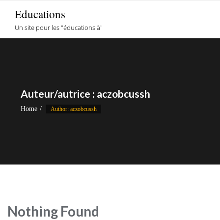
Skip
Educations
to
Un site pour les "éducations à"
content
Auteur/autrice :
aczobcussh
Home
Author: aczobcussh
Nothing Found