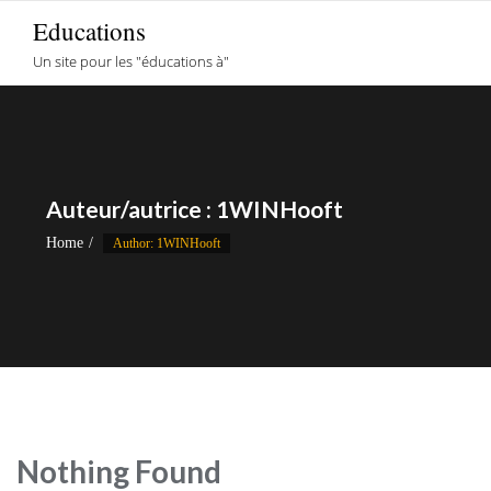
Skip
Educations
to
Un site pour les "éducations à"
content
Auteur/autrice :
1WINHooft
Home
Author: 1WINHooft
Nothing Found