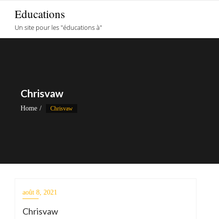
Skip
Educations
to
Un site pour les "éducations à"
content
Chrisvaw
Home
Chrisvaw
août 8, 2021
Chrisvaw